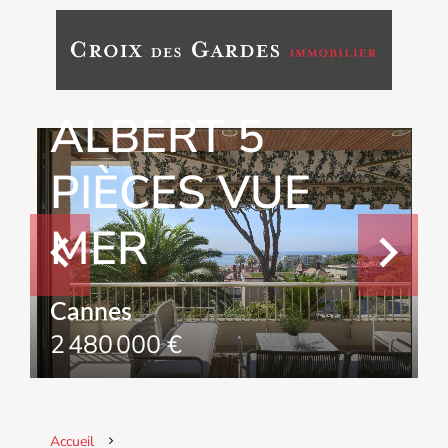
Cannes : ROI
ALBERT 5
PIÈCES VUE
MER
Cannes
2 480 000 €
Accueil