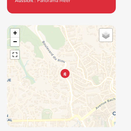
Aussicht
Panorama Meer
+
−