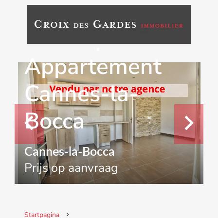
Verkoop
Appartement
Cannes-la-
Bocca
Cannes-la-Bocca
Prijs op aanvraag
Startpagina