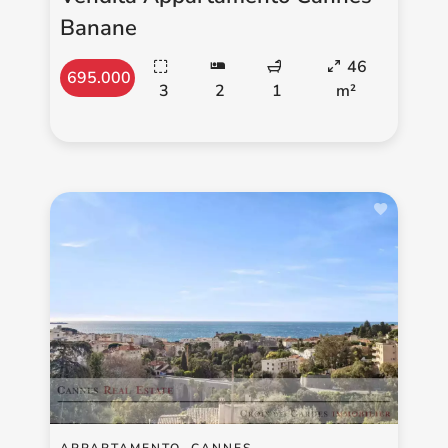
Banane
46
695.000 €
3
2
1
m²
APPARTAMENTO, CANNES