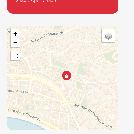
Vista
Aperta Mare
+
−