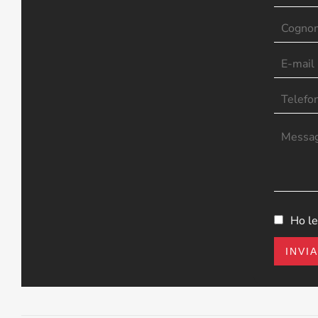
Ho le
INVI