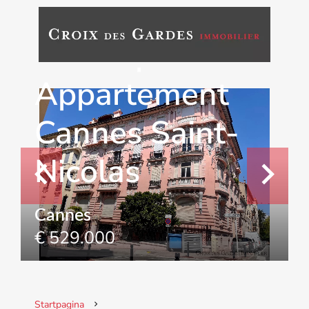
Verkoop
Appartement
Cannes Saint-
Nicolas
Cannes
€ 529.000
Startpagina